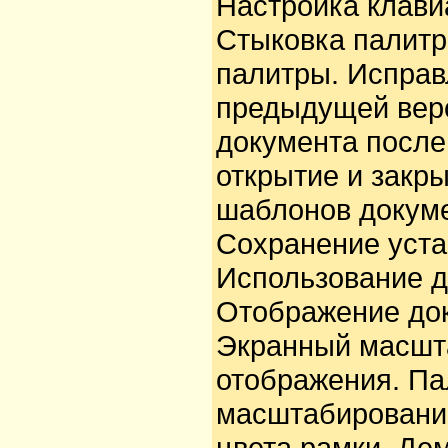
Настройка клави
Стыковка палитр
палитры. Исправ
предыдущей верс
документа после
открытие и закр
шаблонов докуме
Сохранение уста
Использование д
Отображение док
Экранный масшт
отображения. Па
масштабировани
цвета рамки. Де