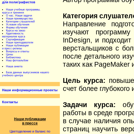
для полиграфистов
Наши учебные программы,
курсы и тренинги
Категория слушател
О нас. Наши задачи
Наши преимущества
Направление подгот
Категории слушателей
Условия обучения
Формы обучения
изучают программу
Курсы на заказ
Адаптивность
материалов курса
InDesign, и подходи
Сертификация
Наши преподаватели
Наши публикации
верстальщиков с бол
и пресс-релизы
Вопросы и ответы
после детального из
Цены
Библиотека
Наш фотоальбом
таких как PageMaker 
Наша анкета
База данных выпускников нашего
учебного центра
Цель курса:
повышен
счет более глубокого
Наши информационные проекты
Контакты
Задачи курса:
обуч
работы в среде прогр
в случае наличия оп
Наши публикации
в прессе
страниц научить вер
Цветоделение и баланс по