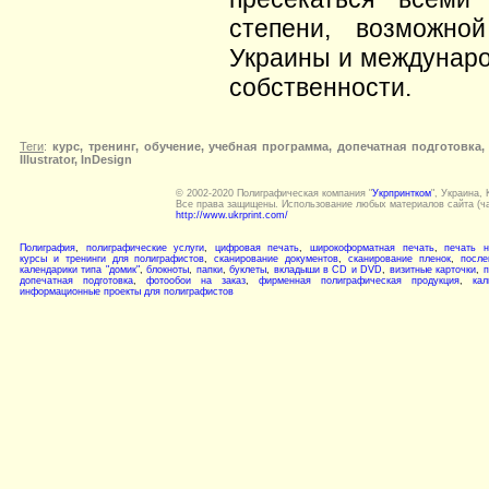
степени, возможно
Украины и междунаро
собственности.
Теги
:
курс, тренинг, обучение, учебная программа, допечатная подготовка
Illustrator, InDesign
© 2002-2020 Полиграфическая компания "
Укрпринтком
", Украина, 
Все права защищены. Использование любых материалов сайта (ча
http://www.ukrprint.com/
Полиграфия
,
полиграфические услуги
,
цифровая печать
,
широкоформатная печать
,
печать н
курсы и тренинги для полиграфистов
,
сканирование документов
,
сканирование пленок
,
после
календарики типа "домик"
,
блокноты
,
папки
,
буклеты
,
вкладыши в CD и DVD
,
визитные карточки
,
п
допечатная подготовка
,
фотообои на заказ
,
фирменная полиграфическая продукция
,
кал
информационные проекты для полиграфистов