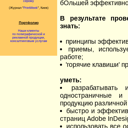
бОльшей эффективно
серому
(Журнал "
PrintWeek
", Киев)
В результате про
Портфолио
знать:
Наши клиенты
по полиграфической и
рекламной продукции,
принципы эффективн
консалтинговым услугам
приемы, использ
работе;
'горячие клавиши' п
уметь:
разрабатывать 
одностраничные и 
продукцию различной
быстро и эффектив
страниц Adobe InDesi
использовать все 