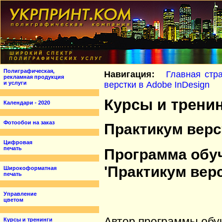
Полиграфическая,
Навигация:
Главная стр
рекламная продукция
и услуги
верстки в Adobe InDesign
Курсы и трени
Календари - 2020
Фотообои на заказ
Практикум верс
Цифровая
печать
Программа обу
'Практикум верс
Широкоформатная
печать
Управление
цветом
Автор программы обу
Курсы и тренинги