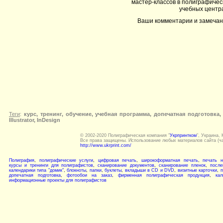
мастер-классов в полиграфичес
учебных центр
Ваши комментарии и замечан
Теги
:
курс, тренинг, обучение, учебная программа, допечатная подготовка
Illustrator, InDesign
© 2002-2020 Полиграфическая компания "
Укрпринтком
", Украина, 
Все права защищены. Использование любых материалов сайта (ча
http://www.ukrprint.com/
Полиграфия
,
полиграфические услуги
,
цифровая печать
,
широкоформатная печать
,
печать н
курсы и тренинги для полиграфистов
,
сканирование документов
,
сканирование пленок
,
после
календарики типа "домик"
,
блокноты
,
папки
,
буклеты
,
вкладыши в CD и DVD
,
визитные карточки
,
п
допечатная подготовка
,
фотообои на заказ
,
фирменная полиграфическая продукция
,
кал
информационные проекты для полиграфистов