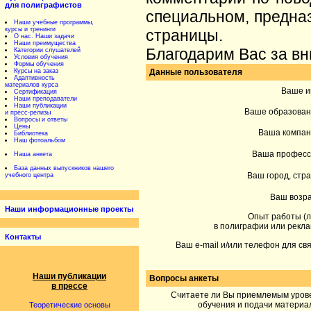
для полиграфистов
специальном, предна
Наши учебные программы,
курсы и тренинги
страницы.
О нас. Наши задачи
Наши преимущества
Благодарим Вас за в
Категории слушателей
Условия обучения
Формы обучения
Курсы на заказ
Данные пользователя
Адаптивность
материалов курса
Ваше и
Сертификация
Наши преподаватели
Наши публикации
Ваше образован
и пресс-релизы
Вопросы и ответы
Цены
Ваша компан
Библиотека
Наш фотоальбом
Ваша професс
Наша анкета
База данных выпускников нашего
Ваш город, стра
учебного центра
Ваш возра
Наши информационные проекты
Опыт работы (л
в полиграфии или рекла
Контакты
Ваш e-mail и/или телефон для свя
Наши публикации
Вопросы анкеты
в прессе
Считаете ли Вы приемлемым уров
обучения и подачи материа
Теоретические основы