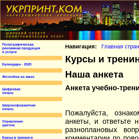
Полиграфическая,
Навигация:
Главная стра
рекламная продукция
и услуги
Курсы и трени
Календари - 2020
Наша анкета
Фотообои на заказ
Анкета учебно-трен
Цифровая
печать
Широкоформатная
печать
Пожалуйста, ознак
анкеты, и ответьте 
Управление
цветом
разноплановых вопр
комментарии по пово
Курсы и тренинги