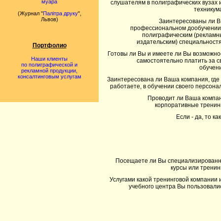
муара
слушателям в полиграфических вузах 
техникум
(Журнал "
Палітра друку
",
Львов)
Заинтересованы ли В
профессиональном дообучении
полиграфическим (рекламн
издательским) специальност
Портфолио
Готовы ли Вы и имеете ли Вы возможно
Наши клиенты
самостоятельно платить за с
по полиграфической и
обучен
рекламной продукции,
консалтинговым услугам
Заинтересована ли Ваша компания, где
работаете, в обучении своего персона
Проводит ли Ваша компа
корпоративные тренин
Если - да, то ка
Посещаете ли Вы специализирован
курсы или тренин
Услугами какой тренинговой компании 
учебного центра Вы пользовали