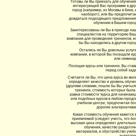
Готовы ли Вы приехать для обучения
интересующей Вас программе в дру
город (например, из Москвы в Киев, 
наоборот), или Вы предпочита
дождаться подходящего предложения
обучению в Вашем горо
Заинтересованы ли Вы в приезде на
специалистов на территорию Ва
компании для проведения тренингов, е
бы Вы находились в другом горо
Остались ли Вы довольны услуг
компании, в которой Вы посещали ку
или семина
Посещая курсы или тренинги, Вы став
перед собой зада
Считаете ли Вы, что цена курса во мно
определяет качество и уровень обуче
(другими словами, пошли бы Вы учиться
тренинги, стоимость которых была
равна стоимости 'курса для начинающ
или подобных курсов в любом городс
учебном центре, предпочитая бо
дорогие альтернатива
Какая стоимость обучения кажется 
приемлемой (следует учесть, что бо
высокая цена определяет длительно
обучения, качество раздаточ
материалов, и обустройство учеб
аудитори