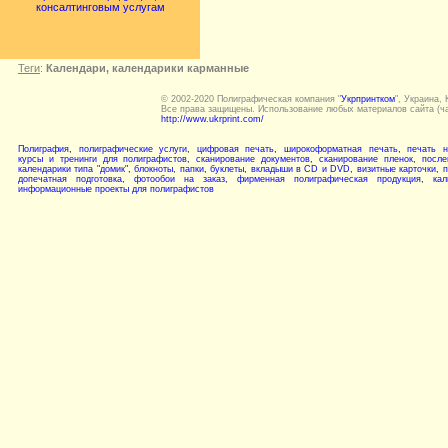
консалтинговым услугам
Теги
:
Календари, календарики карманные
© 2002-2020 Полиграфическая компания "
Укрпринтком
", Украина, 
Все права защищены. Использование любых материалов сайта (ча
http://www.ukrprint.com/
Полиграфия
,
полиграфические услуги
,
цифровая печать
,
широкоформатная печать
,
печать н
курсы и тренинги для полиграфистов
,
сканирование документов
,
сканирование пленок
,
после
календарики типа "домик"
,
блокноты
,
папки
,
буклеты
,
вкладыши в CD и DVD
,
визитные карточки
,
п
допечатная подготовка
,
фотообои на заказ
,
фирменная полиграфическая продукция
,
кал
информационные проекты для полиграфистов