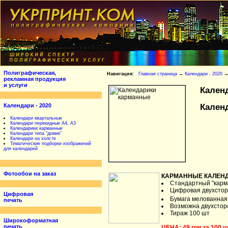
Полиграфическая,
Навигация:
Главная страница
→
Календари - 2020
рекламная продукция
и услуги
Календ
Кален
Календари - 2020
Календари квартальные
Календари перекидные А4, А3
Календарики карманные
Календари типа "домик"
Календари на холсте
Тематические подборки изображений
для календарей
Фотообои на заказ
КАРМАННЫЕ КАЛЕНД
Стандартный "карм
Цифровая двухстор
Цифровая
Бумага мелованная 
печать
Возможна двухсторо
Тираж 100 шт
Широкоформатная
печать
ЦЕНА: 49 грн за 100 