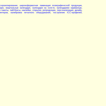
серокопирование
,
широкоформатная ламинация полиграфической продукции
,
дари
,
квартальные календари
,
календари на холсте
,
календарики карманные
,
е пакеты
,
лайтбоксы
,
наклейки
,
открытки
,
репродукции
,
персонализация
,
дизайн
,
интеров
,
калибровка печатного оборудования
,
построение ICC-профилей
,