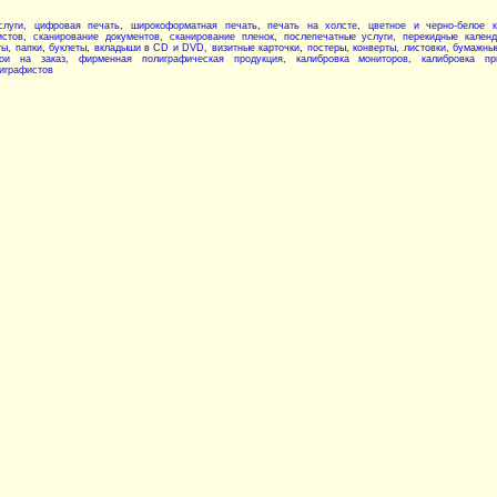
слуги
,
цифровая печать
,
широкоформатная печать
,
печать на холсте
,
цветное и черно-белое к
истов
,
сканирование документов
,
сканирование пленок
,
послепечатные услуги
,
перекидные кален
ты
,
папки
,
буклеты
,
вкладыши в CD и DVD
,
визитные карточки
,
постеры
,
конверты
,
листовки
,
бумажны
ои на заказ
,
фирменная полиграфическая продукция
,
калибровка мониторов
,
калибровка пр
играфистов