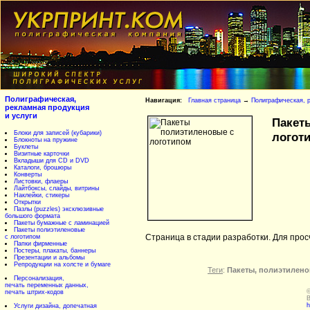
Полиграфическая,
Навигация:
Главная страница
→
Полиграфическая, р
рекламная продукция
и услуги
Пакет
Блоки для записей (кубарики)
логот
Блокноты на пружине
Буклеты
Визитные карточки
Вкладыши для CD и DVD
Каталоги, брошюры
Конверты
Листовки, флаеры
Лайтбоксы, слайды, витрины
Наклейки, стикеры
Открытки
Пазлы (puzzles) эксклюзивные
большого формата
Пакеты бумажные с ламинацией
Пакеты полиэтиленовые
Страница в стадии разработки. Для про
с логотипом
Папки фирменные
Постеры, плакаты, баннеры
Презентации и альбомы
Репродукции на холсте и бумаге
Теги
:
Пакеты, полиэтилено
Персонализация,
печать переменных данных,
©
печать штрих-кодов
В
h
Услуги дизайна, допечатная