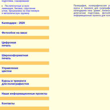
подготовка, сканирование
Полиграфия
,
полиграфические у
Послепечатные услуги:
курсы и тренинги для полиграф
ламинация, биговка, cкругление
календарики типа "домик"
,
блокно
углов, брошюровка на пластиковую
допечатная подготовка
,
фотооб
и металлическую пружину
информационные проекты для пол
Календари - 2020
Фотообои на заказ
Цифровая
печать
Широкоформатная
печать
Управление
цветом
Курсы и тренинги
для полиграфистов
Наши информационные проекты
Контакты