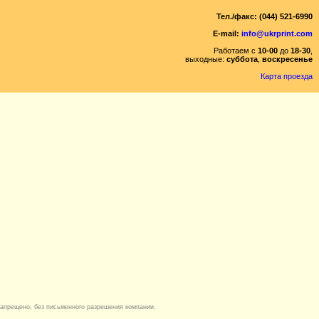
Тел./факс: (044) 521-6990
E-mail:
info@ukrprint.com
Работаем с
10-00
до
18-30
,
выходные:
суббота
,
воскресенье
Карта проезда
апрещено, без письменного разрешения компании.