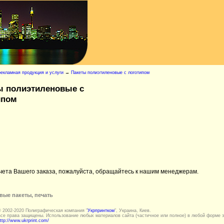
екламная продукция и услуги
→
Пакеты полиэтиленовые с логотипом
ы полиэтиленовые с
ипом
счета Вашего заказа, пожалуйста, обращайтесь к нашим менеджерам.
вые пакеты, печать
 2002-2020 Полиграфическая компания "
Укрпринтком
", Украина, Киев.
се права защищены. Использование любых материалов сайта (частичное или полное) в любой форме з
ttp://www.ukrprint.com/