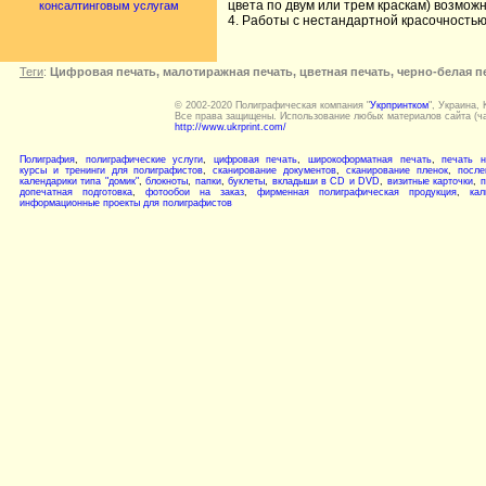
цвета по двум или трем краскам) возмож
консалтинговым услугам
4. Работы с нестандартной красочностью
Теги
:
Цифровая печать, малотиражная печать, цветная печать, черно-белая п
© 2002-2020 Полиграфическая компания "
Укрпринтком
", Украина, 
Все права защищены. Использование любых материалов сайта (ча
http://www.ukrprint.com/
Полиграфия
,
полиграфические услуги
,
цифровая печать
,
широкоформатная печать
,
печать н
курсы и тренинги для полиграфистов
,
сканирование документов
,
сканирование пленок
,
после
календарики типа "домик"
,
блокноты
,
папки
,
буклеты
,
вкладыши в CD и DVD
,
визитные карточки
,
п
допечатная подготовка
,
фотообои на заказ
,
фирменная полиграфическая продукция
,
кал
информационные проекты для полиграфистов