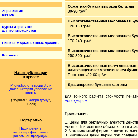
Офсетная бумага высокой белизны
2
Управление
80-90 гр/м
цветом
Высококачественная мелованная бу
2
120-160 гр/м
Курсы и тренинги
для полиграфистов
Высококачественная мелованная бу
2
170-240 гр/м
Наши информационные проекты
Высококачественная мелованная бу
2
Контакты
250-300 гр/м
Высококачественная полуглянцевая
или глянцевая самоклеющаяся бумаг
Наши публикации
2
Плотность 80-90 гр/м
в прессе
Дизайнерские бумаги и картоны
Photoshop от версии 3.0 и
далее: история управления
цветом
Для точного расчета стоимости печат
(Журнал "
Палітра друку
",
менеджерам
.
Львов)
Примечания.
Портфолио
1. Цены для рекламных агентств дейст
месяц). При меньших объемах печати сл
Наши клиенты
2. Максимальный формат запечатки лист
по полиграфической и
3. Указанные цены верны при среднем
рекламной продукции,