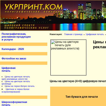
Полиграфическая,
Навигация:
Главная страница
→
Цифровая печать
рекламная продукция
и услуги
Цены 
рекла
Календари - 2020
Фотообои на заказ
Цифровая
печать
Цены на цветную печать
(для рекламных агентств)
Цены на цветную (4+0) цифровую печа
Цены на цветную печать
(розница)
Цены на черно-белую печать
Цветное и черно-белое
ксерокопирование
Тип бумаги для печати
Широкоформатная
печать