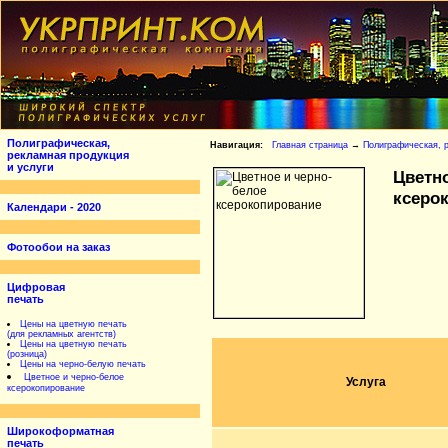
Полиграфическая,
Навигация:
Главная страница
→
Полиграфическая, р
рекламная продукция
и услуги
Цветн
ксеро
Календари - 2020
Фотообои на заказ
Цифровая
печать
Цены на цветную печать
(для рекламных агентств)
Цены на цветную печать
(розница)
Цены на черно-белую печать
Цветное и черно-белое
Услуга
ксерокопирование
Широкоформатная
печать