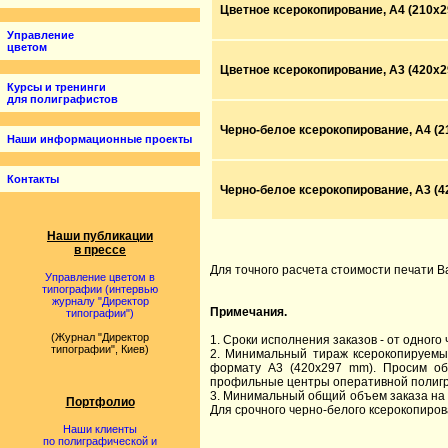
Цветное ксерокопирование, A4 (210x2
Управление
цветом
Цветное ксерокопирование, A3 (420x2
Курсы и тренинги
для полиграфистов
Черно-белое ксерокопирование, A4 (2
Наши информационные проекты
Контакты
Черно-белое ксерокопирование, A3 (4
Наши публикации
в прессе
Для точного расчета стоимости печати В
Управление цветом в
типографии (интервью
журналу "Директор
Примечания.
типографии")
(Журнал "Директор
1. Сроки исполнения заказов - от одног
типографии", Киев)
2. Минимальный тираж ксерокопируем
формату A3 (420x297 mm). Просим 
профильные центры оперативной полиг
3. Минимальный общий объем заказа на
Портфолио
Для срочного черно-белого ксерокопир
Наши клиенты
по полиграфической и