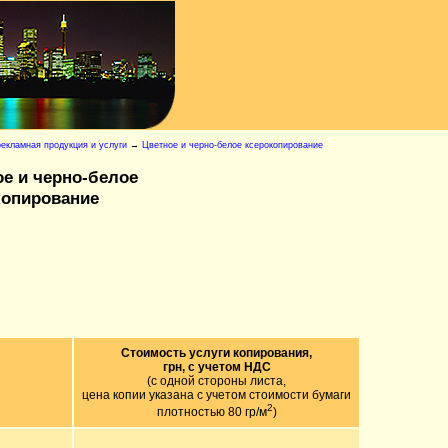
екламная продукция и услуги
→
Цветное и черно-белое ксерокопирование
ое и черно-белое
копирование
Стоимость услуги копирования,
грн, с учетом НДС
(с одной стороны листа,
цена копии указана с учетом стоимости бумаги
2
плотностью 80 гр/м
)